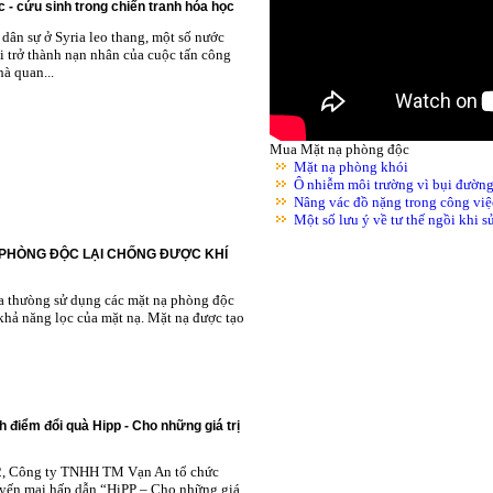
 - cứu sinh trong chiến tranh hóa học
dân sự ở Syria leo thang, một số nước
i trở thành nạn nhân của cuộc tấn công
à quan...
Mua Mặt nạ phòng độc
Mặt nạ phòng khói
Ô nhiễm môi trường vì bụi đườn
Nâng vác đồ nặng trong công việ
Một số lưu ý về tư thế ngồi khi 
 PHÒNG ĐỘC LẠI CHỐNG ĐƯỢC KHÍ
ta thưòng sử dụng các mặt nạ phòng độc
khả năng lọc của mặt nạ. Mặt nạ được tạo
h điểm đổi quà Hipp - Cho những giá trị
2, Công ty TNHH TM Vạn An tổ chức
yến mại hấp dẫn “HiPP – Cho những giá