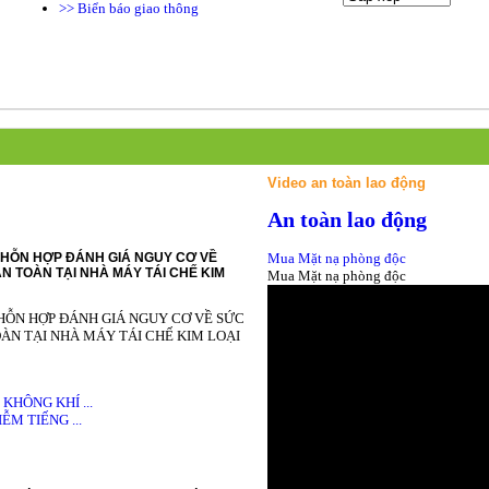
>> Biển báo giao thông
Video an toàn lao động
An toàn lao động
HỖN HỢP ĐÁNH GIÁ NGUY CƠ VỀ
Mua Mặt nạ phòng độc
N TOÀN TẠI NHÀ MÁY TÁI CHẾ KIM
Mua Mặt nạ phòng độc
HỖN HỢP ĐÁNH GIÁ NGUY CƠ VỀ SỨC
ÀN TẠI NHÀ MÁY TÁI CHẾ KIM LOẠI
HÔNG KHÍ ...
M TIẾNG ...