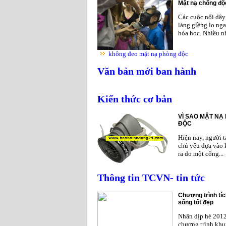
Mặt nạ chống độc
Các cuộc nổi dậy 
láng giềng lo ngạ
hóa học. Nhiều nh
không đeo mặt nạ phòng độc
Văn bản mới ban hành
Kiến thức cơ bản
VÌ SAO MẶT NẠ
ĐỘC
Hiện nay, người 
chủ yếu dựa vào 
ra do một công...
Thông tin TCVN- tin tức
Chương trình tíc
sống tốt đẹp
Nhân dịp hè 201
chương trình khu