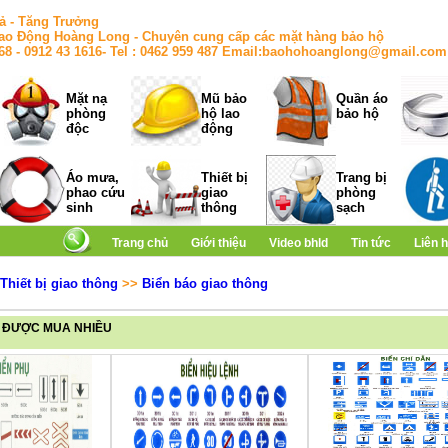
ả - Tăng Trưởng
ao Động Hoàng Long - Chuyên cung cấp các mặt hàng bảo hộ
168 - 0912 43 1616- Tel : 0462 959 487 Email:baohohoanglong@gmail.com
Mặt nạ
Mũ bảo
Quần áo
phòng
hộ lao
bảo hộ
độc
động
Áo mưa,
Thiết bị
Trang bị
phao cứu
giao
phòng
sinh
thông
sạch
Trang chủ
Giới thiệu
Video bhld
Tin tức
Liên 
Thiết bị giao thông
>>
Biển báo giao thông
 ĐƯỢC MUA NHIỀU