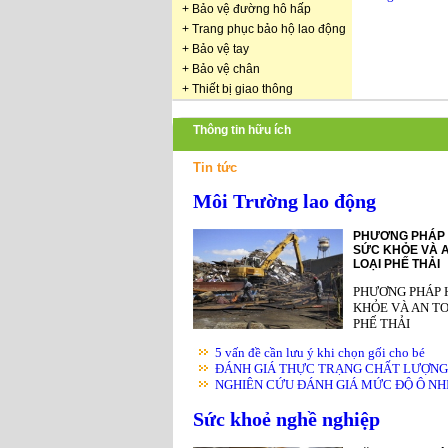
+
Bảo vệ đường hô hấp
+
Trang phục bảo hộ lao động
+
Bảo vệ tay
+
Bảo vệ chân
+
Thiết bị giao thông
Thông tin hữu ích
Tin tức
Môi Trường lao động
PHƯƠNG PHÁP 
SỨC KHỎE VÀ A
LOẠI PHẾ THẢI
PHƯƠNG PHÁP 
KHỎE VÀ AN TO
PHẾ THẢI
5 vấn đề cần lưu ý khi chọn gối cho bé
ĐÁNH GIÁ THỰC TRẠNG CHẤT LƯỢNG K
NGHIÊN CỨU ĐÁNH GIÁ MỨC ĐỘ Ô NHIỄ
Sức khoẻ nghề nghiệp