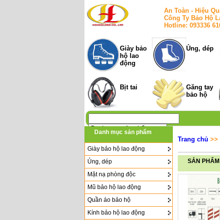
An Toàn - Hiệu Qu
Công Ty Bảo Hộ L
Hotline: 093336 6
Giày bảo
Ủng, dép
hộ lao
động
Bịt tai
Găng tay
bảo hộ
Danh mục sản phẩm
Trang chủ
>>
Giày bảo hộ lao động
SẢN PHẨM
Ủng, dép
Mặt nạ phòng độc
Mũ bảo hộ lao động
Quần áo bảo hộ
Kính bảo hộ lao động