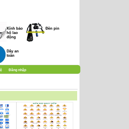
Kính bảo
Đèn pin
hộ lao
động
Dây an
toàn
hệ
Đăng nhập