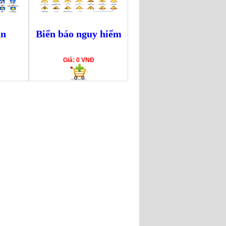
ẫn
Biển báo nguy hiểm
Giá: 0 VNĐ