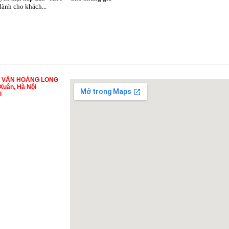
 dành cho khách...
Ư VẤN HOÀNG LONG
Xuân, Hà Nội
I